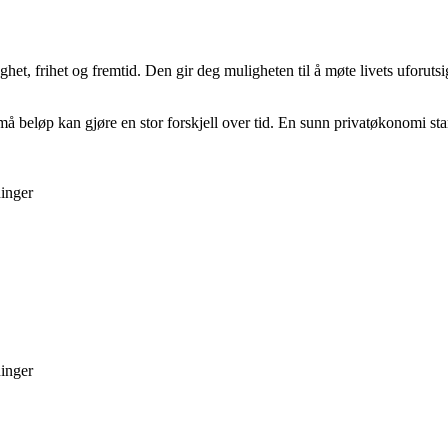
gghet, frihet og fremtid. Den gir deg muligheten til å møte livets uforu
 små beløp kan gjøre en stor forskjell over tid. En sunn privatøkonomi st
ninger
ninger