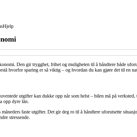
us
Hjelp
onomi
nomi. Den gir trygghet, frihet og muligheten til å håndtere både uforuts
rstå hvorfor sparing er så viktig – og hvordan du kan gjøre det til en n
g uventede utgifter kan dukke opp når som helst – bilen må på verksted, 
ta opp dyre lån.
s måneders faste utgifter. Det gir deg ro til å håndtere uforutsette situas
ndre stressende.