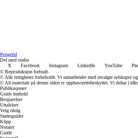
Pengetid
Del med omhu
X
Facebook
Instagram
LinkedIn
YouTube
Pin
© Reproduksjon forbudt.
© Alle rettigheter forbeholdt. Vi samarbeider med utvalgte selskaper o
© Alt materiale på denne siden er opphavsrettsbeskyttet. Vi deltar i til
Publikasjoner
Gratis innhold
Besparelser
Uttalelser
Velg riktig
Støtteguider
Klipp
Notater
Guide