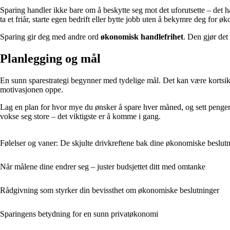
Sparing handler ikke bare om å beskytte seg mot det uforutsette – det han
ta et friår, starte egen bedrift eller bytte jobb uten å bekymre deg for 
Sparing gir deg med andre ord
økonomisk handlefrihet
. Den gjør det
Planlegging og mål
En sunn sparestrategi begynner med tydelige mål. Det kan være kortsiktig
motivasjonen oppe.
Lag en plan for hvor mye du ønsker å spare hver måned, og sett pengene
vokse seg store – det viktigste er å komme i gang.
Følelser og vaner: De skjulte drivkreftene bak dine økonomiske beslut
Når målene dine endrer seg – juster budsjettet ditt med omtanke
Rådgivning som styrker din bevissthet om økonomiske beslutninger
Sparingens betydning for en sunn privatøkonomi