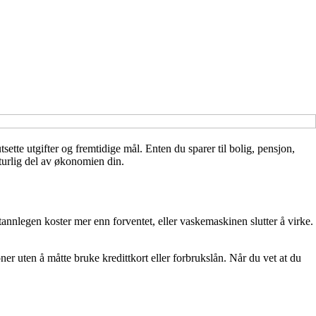
ette utgifter og fremtidige mål. Enten du sparer til bolig, pensjon,
aturlig del av økonomien din.
tannlegen koster mer enn forventet, eller vaskemaskinen slutter å virke.
joner uten å måtte bruke kredittkort eller forbrukslån. Når du vet at du