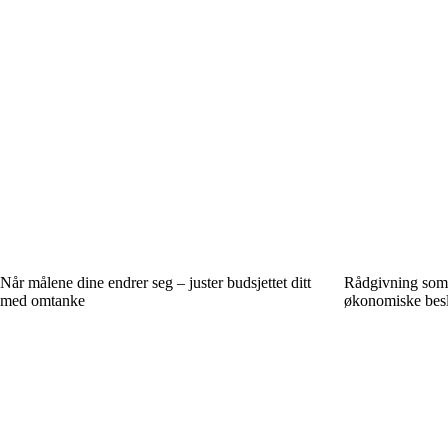
Når målene dine endrer seg – juster budsjettet ditt
Rådgivning som 
med omtanke
økonomiske besl