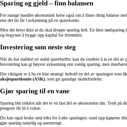
Sparing og gjeld – finn balansen
For mange handler økonomisk helse også om å finne riktig balanse mello
enn det du får i avkastning på en sparekonto.
Men det betyr ikke at du skal droppe sparing helt. En liten nødsparing b
og begynne å bygge opp kapital for fremtiden.
Investering som neste steg
Når du har etablert en stabil sparebuffer, kan du vurdere å la en del av
Investering kan gi høyere avkastning enn vanlig sparing, men innebærer
Det viktigste er å ha en klar strategi: behold en del av sparingen som 
aksjesparekonto (ASK)
, som gir gunstige skattefordeler.
Gjør sparing til en vane
Sparing blir enklest når det er en fast del av økonomien din. Tenk på de
pengene får til å vokse.
Du kan også bruke små triks for å øke sparingen: rund opp kjøpene dine 
gjør sparing naturlig og uanstrengt.