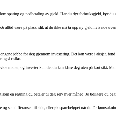
m sparing og nedbetaling av gjeld. Har du dyr forbruksgjeld, bør du som
ør alltid være på plass, slik at du ikke må ta opp ny gjeld hvis noe uve
 pengene jobbe for deg gjennom investering. Det kan være i aksjer, fond 
 også risiko.
likvide midler, og invester kun det du kan klare deg uten på kort sikt.
t som en regning du betaler til deg selv hver måned. Jo tidligere du begy
og sett differansen til side, eller øk sparebeløpet når du får lønnsøkn