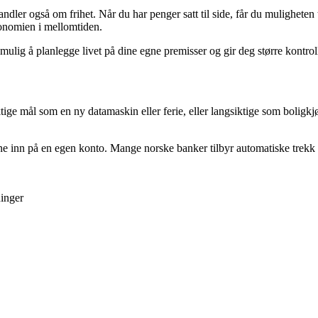
dler også om frihet. Når du har penger satt til side, får du muligheten t
økonomien i mellomtiden.
 mulig å planlegge livet på dine egne premisser og gir deg større kontrol
e mål som en ny datamaskin eller ferie, eller langsiktige som boligkjøp e
 inn på en egen konto. Mange norske banker tilbyr automatiske trekk ti
ninger