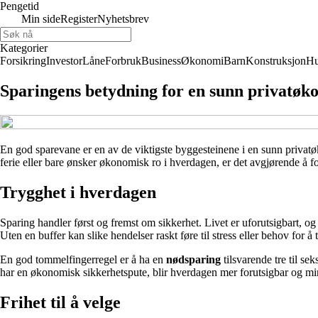
Pengetid
Min side
Register
Nyhetsbrev
Kategorier
Forsikring
Investor
Låne
Forbruk
Business
Økonomi
Barn
Konstruksjon
H
Sparingens betydning for en sunn privatøk
En god sparevane er en av de viktigste byggesteinene i en sunn privatøko
ferie eller bare ønsker økonomisk ro i hverdagen, er det avgjørende å fo
Trygghet i hverdagen
Sparing handler først og fremst om sikkerhet. Livet er uforutsigbart, o
Uten en buffer kan slike hendelser raskt føre til stress eller behov for å 
En god tommelfingerregel er å ha en
nødsparing
tilsvarende tre til sek
har en økonomisk sikkerhetspute, blir hverdagen mer forutsigbar og mi
Frihet til å velge