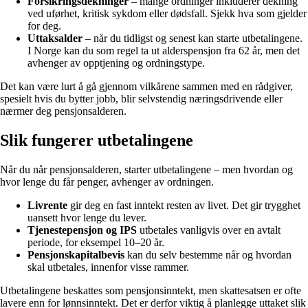
Forsikringsdekninger
– mange ordninger inkluderer dekning
ved uførhet, kritisk sykdom eller dødsfall. Sjekk hva som gjelder
for deg.
Uttaksalder
– når du tidligst og senest kan starte utbetalingene.
I Norge kan du som regel ta ut alderspensjon fra 62 år, men det
avhenger av opptjening og ordningstype.
Det kan være lurt å gå gjennom vilkårene sammen med en rådgiver,
spesielt hvis du bytter jobb, blir selvstendig næringsdrivende eller
nærmer deg pensjonsalderen.
Slik fungerer utbetalingene
Når du når pensjonsalderen, starter utbetalingene – men hvordan og
hvor lenge du får penger, avhenger av ordningen.
Livrente
gir deg en fast inntekt resten av livet. Det gir trygghet
uansett hvor lenge du lever.
Tjenestepensjon og IPS
utbetales vanligvis over en avtalt
periode, for eksempel 10–20 år.
Pensjonskapitalbevis
kan du selv bestemme når og hvordan
skal utbetales, innenfor visse rammer.
Utbetalingene beskattes som pensjonsinntekt, men skattesatsen er ofte
lavere enn for lønnsinntekt. Det er derfor viktig å planlegge uttaket slik