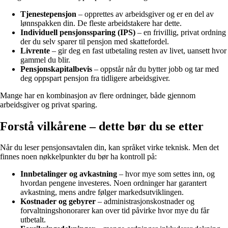
Tjenestepensjon
– opprettes av arbeidsgiver og er en del av
lønnspakken din. De fleste arbeidstakere har dette.
Individuell pensjonssparing (IPS)
– en frivillig, privat ordning
der du selv sparer til pensjon med skattefordel.
Livrente
– gir deg en fast utbetaling resten av livet, uansett hvor
gammel du blir.
Pensjonskapitalbevis
– oppstår når du bytter jobb og tar med
deg oppspart pensjon fra tidligere arbeidsgiver.
Mange har en kombinasjon av flere ordninger, både gjennom
arbeidsgiver og privat sparing.
Forstå vilkårene – dette bør du se etter
Når du leser pensjonsavtalen din, kan språket virke teknisk. Men det
finnes noen nøkkelpunkter du bør ha kontroll på:
Innbetalinger og avkastning
– hvor mye som settes inn, og
hvordan pengene investeres. Noen ordninger har garantert
avkastning, mens andre følger markedsutviklingen.
Kostnader og gebyrer
– administrasjonskostnader og
forvaltningshonorarer kan over tid påvirke hvor mye du får
utbetalt.