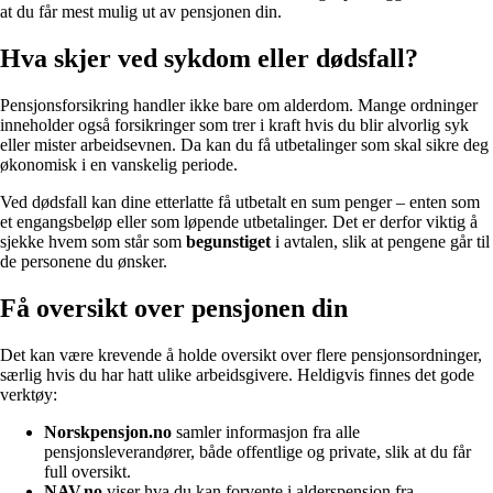
at du får mest mulig ut av pensjonen din.
Hva skjer ved sykdom eller dødsfall?
Pensjonsforsikring handler ikke bare om alderdom. Mange ordninger
inneholder også forsikringer som trer i kraft hvis du blir alvorlig syk
eller mister arbeidsevnen. Da kan du få utbetalinger som skal sikre deg
økonomisk i en vanskelig periode.
Ved dødsfall kan dine etterlatte få utbetalt en sum penger – enten som
et engangsbeløp eller som løpende utbetalinger. Det er derfor viktig å
sjekke hvem som står som
begunstiget
i avtalen, slik at pengene går til
de personene du ønsker.
Få oversikt over pensjonen din
Det kan være krevende å holde oversikt over flere pensjonsordninger,
særlig hvis du har hatt ulike arbeidsgivere. Heldigvis finnes det gode
verktøy:
Norskpensjon.no
samler informasjon fra alle
pensjonsleverandører, både offentlige og private, slik at du får
full oversikt.
NAV.no
viser hva du kan forvente i alderspensjon fra