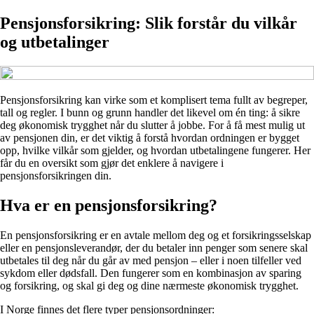
Pensjonsforsikring: Slik forstår du vilkår
og utbetalinger
Pensjonsforsikring kan virke som et komplisert tema fullt av begreper,
tall og regler. I bunn og grunn handler det likevel om én ting: å sikre
deg økonomisk trygghet når du slutter å jobbe. For å få mest mulig ut
av pensjonen din, er det viktig å forstå hvordan ordningen er bygget
opp, hvilke vilkår som gjelder, og hvordan utbetalingene fungerer. Her
får du en oversikt som gjør det enklere å navigere i
pensjonsforsikringen din.
Hva er en pensjonsforsikring?
En pensjonsforsikring er en avtale mellom deg og et forsikringsselskap
eller en pensjonsleverandør, der du betaler inn penger som senere skal
utbetales til deg når du går av med pensjon – eller i noen tilfeller ved
sykdom eller dødsfall. Den fungerer som en kombinasjon av sparing
og forsikring, og skal gi deg og dine nærmeste økonomisk trygghet.
I Norge finnes det flere typer pensjonsordninger: